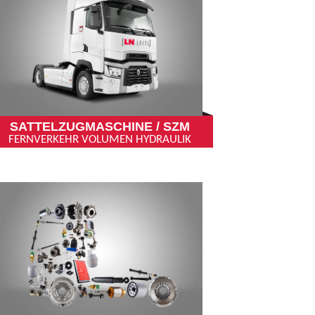
SATTELZUGMASCHINE / SZM
FERNVERKEHR VOLUMEN HYDRAULIK