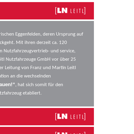
rischen Eggenfelden, deren Ursprung auf
kgeht. Mit ihren derzeit ca. 120
n Nutzfahrzeugvertrieb- und service,
Leitl Nutzfahrzeuge GmbH vor über 25
 Leitung von Franz und Martin Leitl
kation an die wechselnden
rauen!“
, hat sich somit für den
zfahrzeug etabliert.