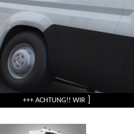
]
+++ ACHTUNG!! WIR ZIEHEN UM! BIS EINS