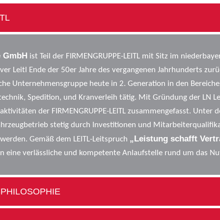
ITL
ge GmbH
ist Teil der FIRMENGRUPPE-LEITL mit Sitz im niederbaye
r Leitl Ende der 50er Jahre des vergangenen Jahrhunderts zurüc
ische Unternehmensgruppe heute in 2. Generation in den Bereiche
echnik, Spedition, und Kranverleih tätig. Mit Gründung der LN 
aktivitäten der FIRMENGRUPPE-LEITL zusammengefasst. Unter der
hrzeugbetrieb stetig durch Investitionen und Mitarbeiterqualifi
„Leistung schafft Vert
 werden. Gemäß dem LEITL-Leitspruch
n eine verlässliche und kompetente Anlaufstelle rund um das Nut
SPHILOSOPHIE